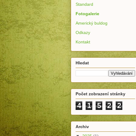
Standard
Fotogalerie
Americký buldog
Odkazy
Kontakt
Hledat
Počet zobrazení stránky
4
1
5
2
2
Archiv
▼
2025
(1)