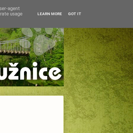
user-agent
erate usage
LEARN MORE
GOT IT