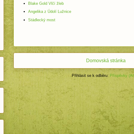
Blake Gold Vlčí žleb
Angelika z Údolí Lužnice
Stádlecký most
Domovská stránka
Přihlásit se k odběru:
Příspěvky (A