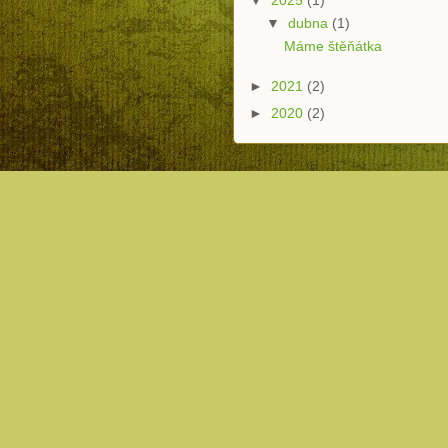
▼
dubna
(1)
Máme štěňátka
►
2021
(2)
►
2020
(2)