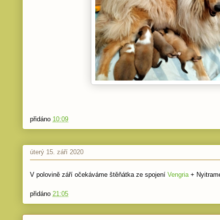
přidáno
10:09
úterý 15. září 2020
V polovině září očekáváme štěňátka ze spojení
Vengria
+ Nyitrame
přidáno
21:05