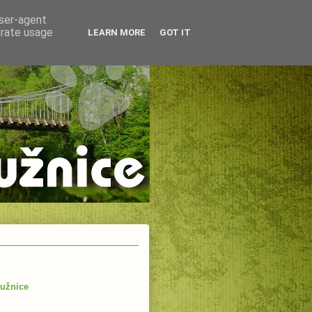
user-agent
erate usage
LEARN MORE
GOT IT
Lužnice