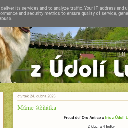
deliver its services and to analyze traffic. Your IP address and 
formance and security metrics to ensure quality of service, gen
abuse.
čtvrtek 24. dubna 2025
Máme štěňátka
Freud del´Oro Antico x
Iris z Údolí 
2 kluci a 4 holky