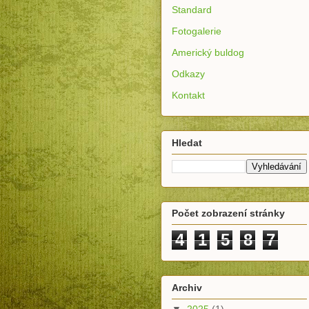
Standard
Fotogalerie
Americký buldog
Odkazy
Kontakt
Hledat
Počet zobrazení stránky
4
1
5
8
7
Archiv
▼
2025
(1)